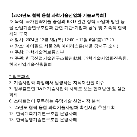
【
2024
년도 협력
ˑ
융합 과학기술산업화 기술교류회
】
ㅇ
목적:
국가전략기술 중심의
R&D
관련 정책
ˑ
사업화 방안 등
을 산업기술연구조합과 관련 기관
·
기업과 공유 및 지속적 협력
체계 구축
ㅇ
일시:
2024
년
12
월
5
일
(
목
) 12:00 ~ 12
월
6
일
(
금
) 12:20
ㅇ
장소
:
메이필드 서울
2
층 아이리스홀
(
서울 강서구 소재
)
ㅇ
주최
:
과학기술정보통신부
ㅇ
주관
:
한국산업기술연구조합연합회
,
과학기술사업화진흥원
,
한국산업기술진흥협회
* 첨부파일
2. 기술사업화 과정에서 발생하는 지식재산권 이슈
3. 정부출연연 R&D 기술사업화 사례로 보는 협력방안 및 실천
과제
6. 스타트업이 주목하는 유망기술 산업시장 분석
7. '25년도 협력
ˑ융합 과학기술사업화 촉진사업 추진계획
12. 한국계측기기연구조합 운영사례
13. 한국생명기술연구조합 운영사례