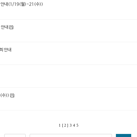
(1/19(월)~21(수))
최 안내
최 안내
(수))
1
[ 2 ]
3
4
5