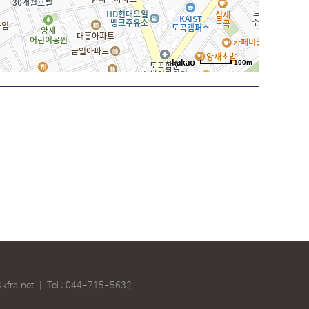
100m
kfra.net
｜
Tel :
044-715-5632